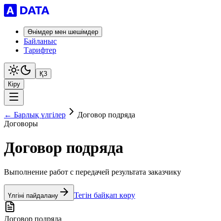
Өнімдер мен шешімдер
Байланыс
Тарифтер
ҚЗ
Кіру
← Барлық үлгілер
Договор подряда
Договоры
Договор подряда
Выполнение работ с передачей результата заказчику
Тегін байқап көру
Үлгіні пайдалану
Договор подряда