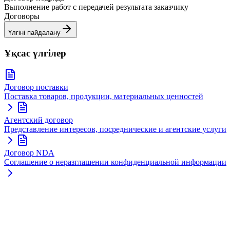
Выполнение работ с передачей результата заказчику
Договоры
Үлгіні пайдалану
Ұқсас үлгілер
Договор поставки
Поставка товаров, продукции, материальных ценностей
Агентский договор
Представление интересов, посреднические и агентские услуги
Договор NDA
Соглашение о неразглашении конфиденциальной информации
Бизнес міндеттеріне бірыңғай шешім